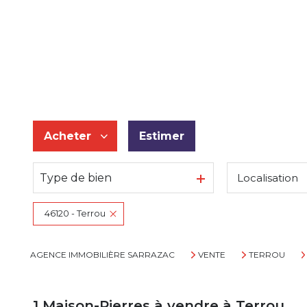
Acheter
Estimer
Type de bien
Localisation
De l'ancien
46120 - Terrou
AGENCE IMMOBILIÈRE SARRAZAC
VENTE
TERROU
1
Maison-Pierres à vendre à Terrou