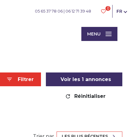
0
FR
05 65 37 78 06
|
06 12 71 39 48
MENU
Filtrer
Voir les
1
annonces
Réinitialiser
Trier par
LES PLUS RÉCENTES