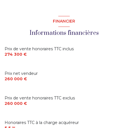
disponibles sur le site Géorisques : georisques.gouv.fr
SARRAZAC IMMOBILIER, agence immobilière du causse 
FINANCIER
de Martel spécialiste des bâtisses anciennes en pierre, de 
caractère, sur le Lot, la Corrèze et la Dordogne, vous 
Informations financières
propose cette maison à vendre.
Prix de vente honoraires TTC inclus
274 300 €
Prix net vendeur
260 000 €
Prix de vente honoraires TTC exclus
260 000 €
Honoraires TTC à la charge acquéreur
5,5 %