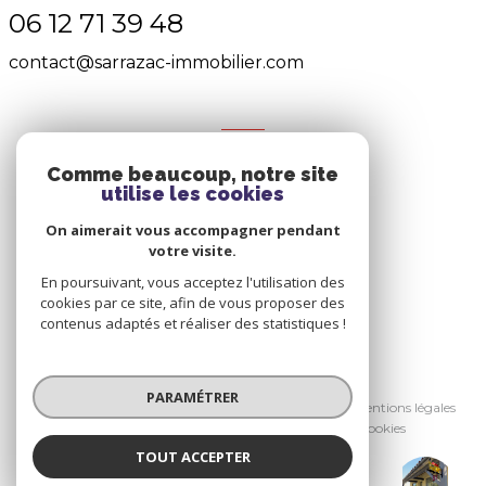
06 12 71 39 48
contact@sarrazac-immobilier.com
NOS RÉSEAUX
Comme beaucoup, notre site
Nous suivre
utilise les cookies
On aimerait vous accompagner pendant
votre visite.
En poursuivant, vous acceptez l'utilisation des
cookies par ce site, afin de vous proposer des
contenus adaptés et réaliser des statistiques !
© 2026 | Tous droits réservés
PARAMÉTRER
Nos honoraires
Nos partenaires
Mentions légales
Admin
Politique RGPD
Cookies
TOUT ACCEPTER
Réalisé par :
SARRAZAC IMMOBILIER