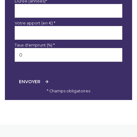
Durée (années)*
Votre apport (en €) *
Taux d'emprunt (%) *
ENVOYER
* Champs obligatoires