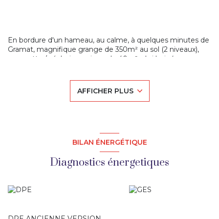
En bordure d'un hameau, au calme, à quelques minutes de 
Gramat, magnifique grange de 350m² au sol (2 niveaux), 
grangette / séchoir en pierre de 40m², abri bois (murs en 
pierre) de 60m², garage double, citerne voûtée, sur environ 
1 hectare de terrain.
AFFICHER PLUS
Arrivée d'eau sur place, plusieurs parcelles constructibles, 
CU positif.
Bâtiment de caractère exceptionnel dans un cadre 
BILAN ÉNERGÉTIQUE
superbe, au calme, pour projets d'aménagements en tout 
genre (lieu d'accueil, de réception, projets touristiques, 
Diagnostics énergetiques
vaste demeure familiale à créer...)
A proximité des grands sites touristiques, Rocamadour, 
Padirac, vallée de la Dordogne, grottes de Presque...
A voir !
DPE ANCIENNE VERSION