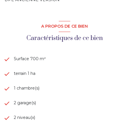
SARRAZAC IMMOBILIER, agence immobilière du causse 
de Martel spécialisée dans les maisons anciennes en pierre 
de caractère sur le Lot, la Corrèze et la Dordogne, vous 
A PROPOS DE CE BIEN
propose cette grange à vendre dans le Lot.
Caractéristiques de ce bien
Les informations sur les risques auxquels ce bien est 
exposé sont disponibles sur le site Géorisques : 
www.georisques.gouv.fr
Surface 700 m²
terrain 1 ha
1 chambre(s)
2 garage(s)
2 niveau(x)