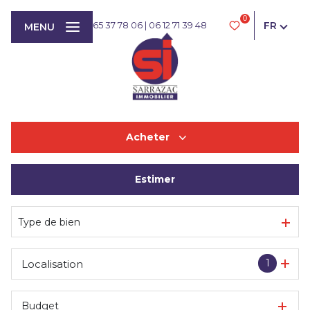
0
FR
05 65 37 78 06
|
06 12 71 39 48
MENU
Acheter
Estimer
De l'ancien
Type de bien
1
Localisation
Budget