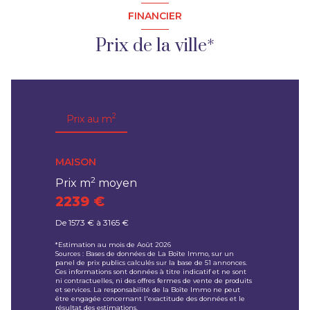
FINANCIER
Prix de la ville*
2
Prix au m
MAISON
2
Prix m
moyen
2239 €
De 1573 € à 3165 €
*Estimation au mois de Août 2026
Sources : Bases de données de La Boîte Immo, sur un
panel de prix publics calculés sur la base de 51 annonces.
Ces informations sont données à titre indicatif et ne sont
ni contractuelles, ni des offres fermes de vente de produits
et services. La responsabilité de la Boîte Immo ne peut
être engagée concernant l'exactitude des données et le
résultat des estimations.