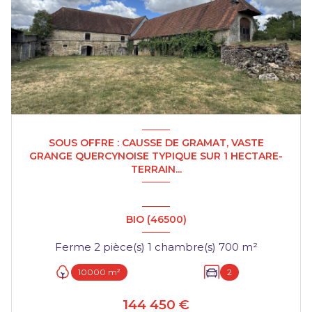
SOUS OFFRE : CAUSSE DE GRAMAT, VASTE
GRANGE QUERCYNOISE TYPIQUE SUR 1 HECTARE-
TERRAIN...
BIO (46500)
Ferme 2 pièce(s) 1 chambre(s) 700 m²
10000 m²
2
144 450 €