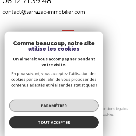
06 12 71 39 48
contact@sarrazac-immobilier.com
NOS RÉSEAUX
Comme beaucoup, notre site
Nous suivre
utilise les cookies
On aimerait vous accompagner pendant
votre visite.
En poursuivant, vous acceptez l'utilisation des
cookies par ce site, afin de vous proposer des
contenus adaptés et réaliser des statistiques !
© 2026 | Tous droits réservés
PARAMÉTRER
Nos honoraires
Nos partenaires
Mentions légales
Admin
Politique RGPD
Cookies
TOUT ACCEPTER
Réalisé par :