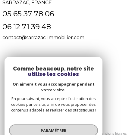
SARRAZAC, FRANCE
05 65 37 78 06
06 12 71 39 48
contact@sarrazac-immobilier.com
NOS RÉSEAUX
Comme beaucoup, notre site
Nous suivre
utilise les cookies
On aimerait vous accompagner pendant
votre visite.
En poursuivant, vous acceptez l'utilisation des
cookies par ce site, afin de vous proposer des
contenus adaptés et réaliser des statistiques !
© 2026 | Tous droits réservés
PARAMÉTRER
Nos honoraires
Nos partenaires
Mentions légales