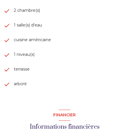
Proximité de Brive et accès rapide à l'A20.
2 chambre(s)
Une propriété idéale pour une résidence principale ou 
1 salle(s) d'eau
secondaire, offrant confort, tranquillité et espace, tout en 
restant proche des commodités et des principaux axes de 
communication.
cuisine américaine
Les informations sur les risques auxquels ce bien est 
1 niveau(x)
exposé sont disponibles sur le site Géorisques : 
www.georisques.gouv.fr
terrasse
Proche Vallée de la Dordogne, Martel, Souillac, Cressensac, 
Brive, Turenne, Collonges-la-Rouge...
arboré
FINANCIER
Informations financières