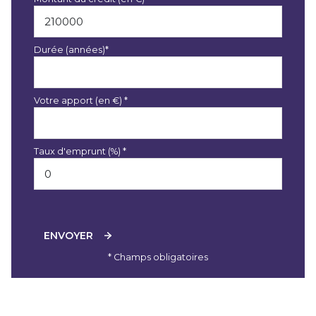
Durée (années)*
Votre apport (en €) *
Taux d'emprunt (%) *
ENVOYER
* Champs obligatoires