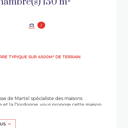
Maison 4 pièce(s) 2 chambre(s) 150 m²
2
RRE TYPIQUE SUR 4500M² DE TERRAIN
 de Martel spécialiste des maisons 
ze et la Dordogne, vous propose cette maison 
LUS