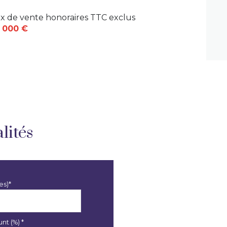
ix de vente honoraires TTC exclus
 000 €
lités
es)*
nt (%) *