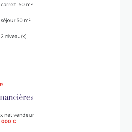
carrez 150 m²
r 2 niveaux), gîte en pierre (~30m²)...
séjour 50 m²
ct est possible), l'arrière de la maison est 
2 niveau(x)
campagne environnante, sur environ 4500m² de 
.
 est exposé sont disponibles sur le site
ER
inancières
ix net vendeur
 000 €