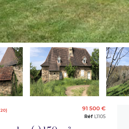
91 500 €
120)
Réf
L1105