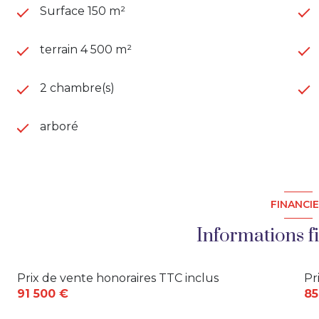
Surface 150 m²
En dépendances : petite grangette à rénover (~25m² pa
terrain 4 500 m²
L'accès se fait par le hameau (un second accès plus dire
2 chambre(s)
entouré de bois et prés, avec une jolie vue sur la 
terrain.
arboré
Voisinnage proche de quelques maisons du hameau..
Les informations sur les risques auxquels ce bien
FINANCI
Géorisques : www.georisques.gouv.fr
Informations f
Prix de vente honoraires TTC inclus
Pr
91 500 €
85