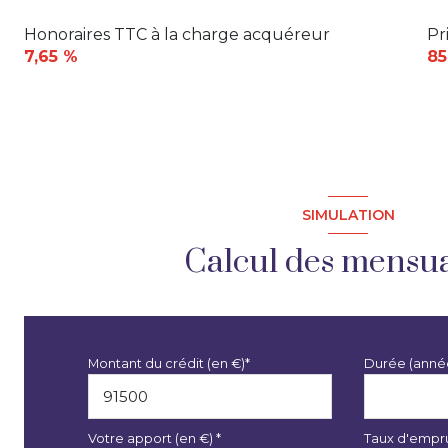
Honoraires TTC à la charge acquéreur
Pr
7,65 %
85
SIMULATION
Calcul des mensua
Montant du crédit (en €)*
Durée (anné
Votre apport (en €) *
Taux d'empru