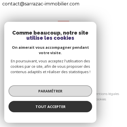
contact@sarrazac-immobilier.com
NOS RÉSEAUX
Comme beaucoup, notre site
Nous suivre
utilise les cookies
On aimerait vous accompagner pendant
votre visite.
En poursuivant, vous acceptez l'utilisation des
cookies par ce site, afin de vous proposer des
contenus adaptés et réaliser des statistiques !
© 2026 | Tous droits réservés
PARAMÉTRER
Nos honoraires
Nos partenaires
Mentions légales
Admin
Politique RGPD
Cookies
TOUT ACCEPTER
Réalisé par :