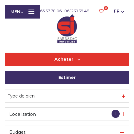
0
FR
05 65 37 78 06
|
06 12 71 39 48
MENU
Acheter
Estimer
De l'ancien
Type de bien
1
Localisation
Budget