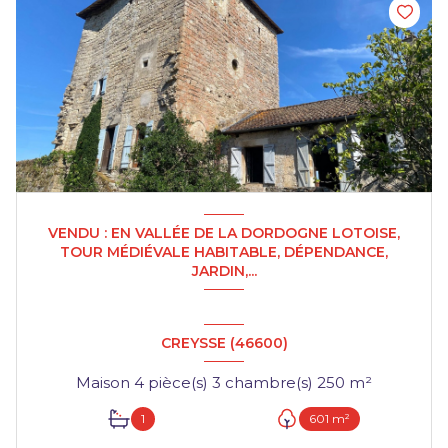
VENDU : EN VALLÉE DE LA DORDOGNE LOTOISE,
TOUR MÉDIÉVALE HABITABLE, DÉPENDANCE,
JARDIN,...
CREYSSE (46600)
Maison 4 pièce(s) 3 chambre(s) 250 m²
1
601 m²