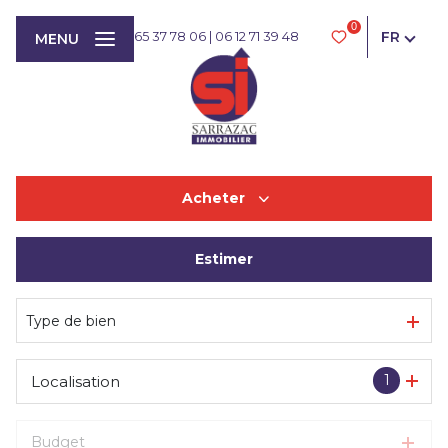
0
FR
05 65 37 78 06
|
06 12 71 39 48
MENU
Acheter
Estimer
De l'ancien
Type de bien
1
Localisation
Budget