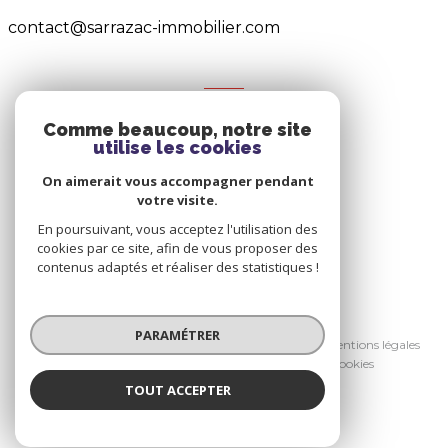
contact@sarrazac-immobilier.com
NOS RÉSEAUX
Comme beaucoup, notre site
Nous suivre
utilise les cookies
On aimerait vous accompagner pendant
votre visite.
En poursuivant, vous acceptez l'utilisation des
cookies par ce site, afin de vous proposer des
contenus adaptés et réaliser des statistiques !
© 2026 | Tous droits réservés
PARAMÉTRER
Nos honoraires
Nos partenaires
Mentions légales
Admin
Politique RGPD
Cookies
TOUT ACCEPTER
Réalisé par :